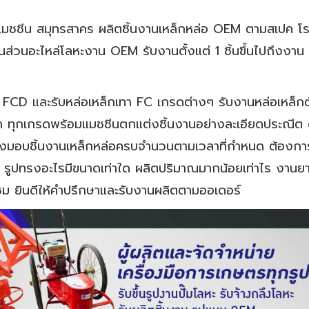
แมชชีน สมุทรสาคร ผลิตชิ้นงานเหล็กหล่อ OEM ตามสเปค โรง
้นส่วนอะไหล่โลหะงาน OEM รับงานตั้งแต่ 1 ชิ้นขึ้นไปถึง
FCD ‎และรับหล่อเหล็กเทา FC เกรดต่างๆ รับงานหล่อเหล็กตั้ง
เทา ทุกเกรดพร้อมแมชชีนตกแต่งชิ้นงานอย่างละเอียดประณีต
่งมอบชิ้นงานเหล็กหล่อครบจำนวนตามเวลาที่กำหนด ต้องการใ
ยว รูปทรงอะไรมีขนาดเท่าใด ผลิตปริมาณมากน้อยเท่าไร งานย
ชม ยินดีให้คำปรึกษาและรับงานผลิตตามออเดอร์