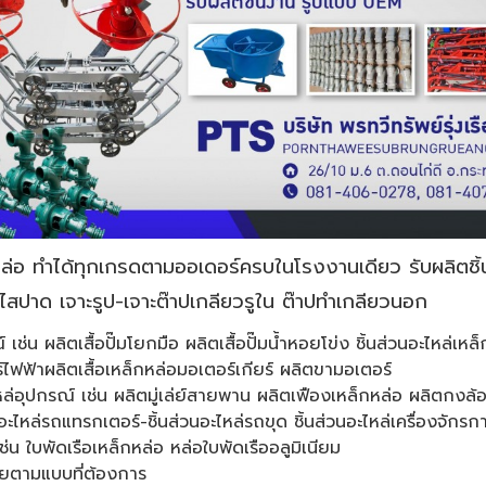
ล่อ ทำได้ทุกเกรดตามออเดอร์ครบในโรงงานเดียว รับผลิตชิ้
ไสปาด เจาะรูป-เจาะต๊าปเกลียวรูใน ต๊าปทำเกลียวนอก
ช่น ผลิตเสื้อปั๊มโยกมือ ผลิตเสื้อปั๊มน้ำหอยโข่ง ชิ้นส่วนอะไหล่เหล็
์ไฟฟ้าผลิตเสื้อเหล็กหล่อมอเตอร์เกียร์ ผลิตขามอเตอร์
หล่อุปกรณ์ เช่น ผลิตมู่เล่ย์สายพาน ผลิตเฟืองเหล็กหล่อ ผลิตกงล้
อะไหล่รถแทรกเตอร์-ชิ้นส่วนอะไหล่รถขุด ชิ้นส่วนอะไหล่เครื่องจักร
ช่น ใบพัดเรือเหล็กหล่อ หล่อใบพัดเรืออลูมิเนียม
อยตามแบบที่ต้องการ